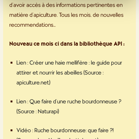
accru que les autorités américaines accèdent à vos
d’avoir accès à des informations pertinentes en
données. Si vous sélectionnez "Utiliser uniquement les
matière d’apiculture.
Tous les mois, de nouvelles
cookies nécessaires", seuls les cookies et mesures
recommendations…
techniquement nécessaires seront exécutés. Vous
pouvez trouver plus d'informations sur le traitement de
vos données personnelles, la finalité poursuivie avec
Nouveau ce mois ci dans la bibliothèque API :
celles-ci et vos options de révocation dans notre
politique de confidentialité
et sous "Afficher les
Lien : Créer une haie mellifère : le guide pour
détails".
attirer et nourrir les abeilles (Source :
apiculture.net)
Lien : Que faire d’une ruche bourdonneuse ?
(Source : Naturapi)
Vidéo : Ruche bourdonneuse: que faire ?!