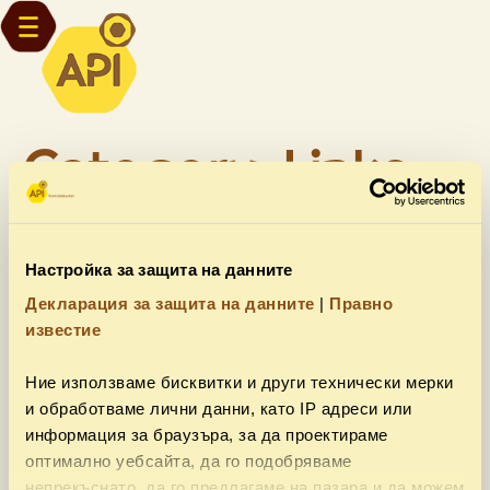
Category: Links
websites
Настройка за защита на данните
Декларация за защита на данните
|
Правно
It seems we can't find what you're looking for.
известие
Ние използваме бисквитки и други технически мерки
и обработваме лични данни, като IP адреси или
информация за браузъра, за да проектираме
Споделете тази страница
оптимално уебсайта, да го подобряваме
непрекъснато, да го предлагаме на пазара и да можем