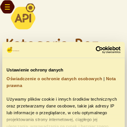
Kategoria: Bez
kategorii
Ustawienie ochrony danych
Oświadczenie o ochronie danych osobowych
|
Nota
It seems we can't find what you're looking for.
prawna
Używamy plików cookie i innych środków technicznych
oraz przetwarzamy dane osobowe, takie jak adresy IP
lub informacje o przeglądarce, w celu optymalnego
Udostępnij tę stronę
projektowania strony internetowej, ciągłego jej
ulepszania, wprowadzania na rynek i bezpiecznego