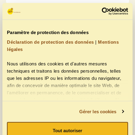
Pose de la hausse à miel : pourquoi, quand
Paramètre de protection des données
et comment la poser ? (Source : Le Rucher
Déclaration de protection des données
|
Mentions
des Tisons)
légales
17 mars 2026
Nous utilisons des cookies et d'autres mesures
En savoir plus »
techniques et traitons les données personnelles, telles
que les adresses IP ou les informations du navigateur,
afin de concevoir de manière optimale le site Web, de
l'améliorer en permanence, de le commercialiser et de
pouvoir le présenter en toute sécurité à l'utilisateur. Nous
ne transmettons des informations sur l'utilisation de notre
Désinfecter une ruche (Source : Naturapi)
Gérer les cookies
site Web à des fournisseurs tiers intégrés que si nous
17 février 2026
avons reçu votre consentement pour le faire. Ici, vous
avez la possibilité de faire une sélection individuelle via
Tout autoriser
En savoir plus »