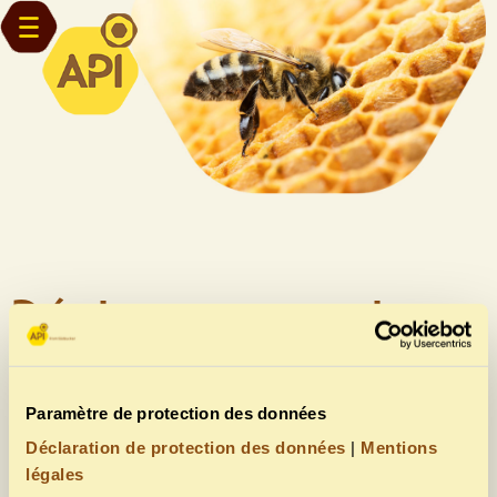
Déclarez vos ruches
entre le 1 septembre
et le 31 décembre !
Paramètre de protection des données
Déclaration de protection des données
|
Mentions
Déclarer le nombre de ruches que l’on possède, c’est une
légales