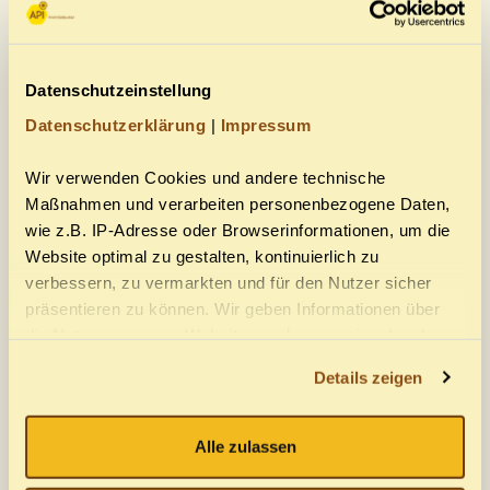
Wenn Sie eine Umsatzsteuer-ID für Ihr Unternehmen
Datenschutzeinstellung
haben und mindestens eine Palette einkaufen
Datenschutzerklärung
|
Impressum
möchten:
Wir verwenden Cookies und andere technische
Maßnahmen und verarbeiten personenbezogene Daten,
Unser Webshop
wie z.B. IP-Adresse oder Browserinformationen, um die
Website optimal zu gestalten, kontinuierlich zu
Online-Shops unserer Partner:
verbessern, zu vermarkten und für den Nutzer sicher
präsentieren zu können. Wir geben Informationen über
die Nutzung unserer Website nur dann an eingebundene
Hier klicken
Drittanbieter weiter, wenn wir Ihre Einwilligung dazu
Details zeigen
erhalten haben. Hier haben Sie die Möglichkeit, über
Hier befinden sich die Geschäfte
"Anpassen" eine individuelle Auswahl zu treffen oder über
unserer Händler
"Alle Cookies zulassen" Ihre Zustimmung zu allen
Alle zulassen
Cookies und technischen Maßnahmen zu geben. Wenn