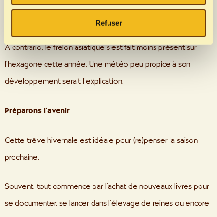
habitués, majoritairement rouge, avec juste le bout de son
l'utilisation de certains fournisseurs de services tiers peut
entraîner le traitement de vos données aux États-Unis.
abdomen bien jaune.
Refuser
Les États-Unis ont été identifiés par la Cour européenne
de justice comme un pays dont le niveau de protection
A contrario, le frelon asiatique s’est fait moins présent sur
des données est insuffisant. Il existe donc un risque
accru que les autorités américaines accèdent à vos
l’hexagone cette année. Une météo peu propice à son
données. Si vous sélectionnez "Utiliser uniquement les
développement serait l’explication.
cookies nécessaires", seuls les cookies et mesures
techniquement nécessaires seront exécutés. Vous
pouvez trouver plus d'informations sur le traitement de
Préparons l’avenir
vos données personnelles, la finalité poursuivie avec
celles-ci et vos options de révocation dans notre
Cette trêve hivernale est idéale pour (re)penser la saison
politique de confidentialité
et sous "Afficher les
détails".
prochaine.
Souvent, tout commence par l’achat de nouveaux livres pour
se documenter, se lancer dans l’élevage de reines ou encore