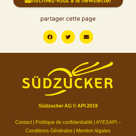
Inscrivez-vous à la newsletter
partager cette page
Südzucker AG
©
API 2019
Contact
|
Politique de confidentialité
|
#YESAPI –
Conditions Générales
|
Mention légales