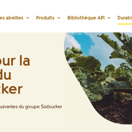
s abeilles
Produits
Bibliothèque API
Durabi
ur la
du
ker
s suivantes du groupe Südzucker