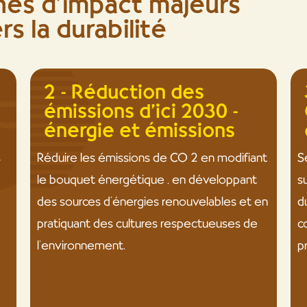
ines d’impact majeurs
s la durabilité
2 - Réduction des
émissions d'ici 2030 -
énergie et émissions
s
Réduire les émissions de CO 2 en modifiant
S
le bouquet énergétique , en développant
s
des sources d’énergies renouvelables et en
d
pratiquant des cultures respectueuses de
c
l’environnement.
p