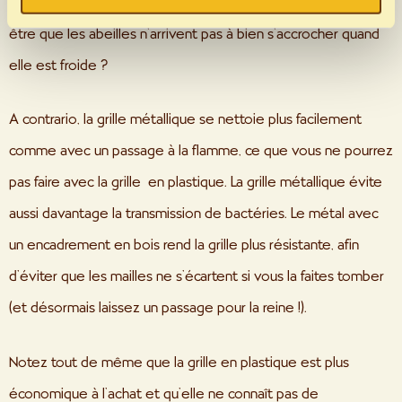
plus facilement dans la hausse qu’avec celle en métal. Peut-
de justice comme un pays dont le niveau de protection
être que les abeilles n’arrivent pas à bien s’accrocher quand
des données est insuffisant. Il existe donc un risque
accru que les autorités américaines accèdent à vos
elle est froide ?
données. Si vous sélectionnez "Utiliser uniquement les
cookies nécessaires", seuls les cookies et mesures
A contrario, la grille métallique se nettoie plus facilement
techniquement nécessaires seront exécutés. Vous
pouvez trouver plus d'informations sur le traitement de
comme avec un passage à la flamme, ce que vous ne pourrez
vos données personnelles, la finalité poursuivie avec
pas faire avec la grille
en plastique. La grille métallique évite
celles-ci et vos options de révocation dans notre
politique de confidentialité
et sous "Afficher les
aussi davantage la transmission de bactéries. Le métal avec
détails".
un encadrement en bois rend la grille plus résistante, afin
d’éviter que les mailles ne s’écartent si vous la faites tomber
(et désormais laissez un passage pour la reine !).
Notez tout de même que la grille en plastique est plus
économique à l’achat et qu’elle ne connaît pas de