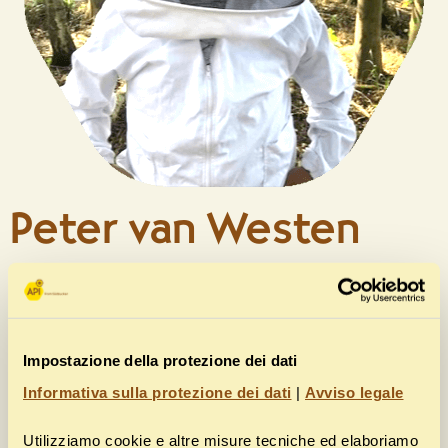
Peter van Westen
Mi chiamo Peter van Westen.
Sono responsabile della vendita di alimenti per api del gruppo
Impostazione della protezione dei dati
Südzucker nei Paesi Bassi.
Informativa sulla protezione dei dati
|
Avviso legale
Utilizziamo cookie e altre misure tecniche ed elaboriamo
Mi piace molto, perché sono anch’io un apicoltore.