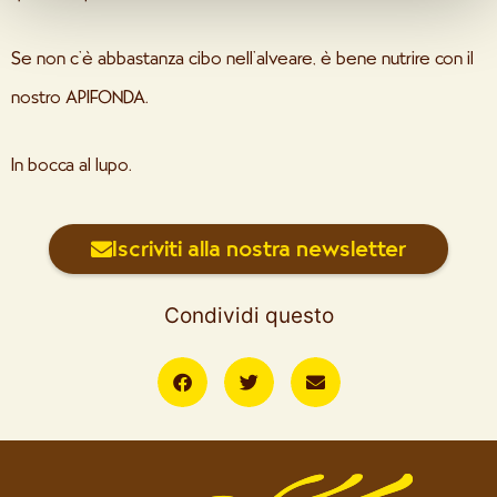
trattamento dei tuoi dati personali, sulla finalità perseguita
con esso e sulle tue opzioni di revoca nella nostra
Se non c’è abbastanza cibo nell’alveare, è bene nutrire con il
informativa sulla privacy
e alla voce "Mostra dettagli".
nostro APIFONDA.
In bocca al lupo.
Iscriviti alla nostra newsletter
Condividi questo