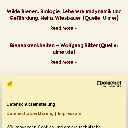
Wilde Bienen. Biologie, Lebensraumdynamik und
Gefährdung. Heinz Wiesbauer. (Quelle: Ulmer)
Read More »
Bienenkrankheiten – Wolfgang Ritter (Quelle:
ulmer.de)
Read More »
Bienenwachs. Gewinnen, verarbeiten, vielseitig
verwenden – Armin Spürgin (Quelle: 2bienen.de)
Read More »
Datenschutzeinstellung
Tagebuch einer Biene Frederking & Thaler
Datenschutzerklärung
|
Impressum
(Quelle : verlagshaus24.de)
Wir verwenden Cookies und andere technische