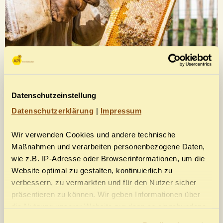
Datenschutzeinstellung
Datenschutzerklärung
|
Impressum
Wir verwenden Cookies und andere technische
Verwendung der Bürste, um die letzten Bienen zu entfernen.
Maßnahmen und verarbeiten personenbezogene Daten,
wie z.B. IP-Adresse oder Browserinformationen, um die
Website optimal zu gestalten, kontinuierlich zu
– Die Bienenflucht: einfach und schnell. Dabei handelt es sich
verbessern, zu vermarkten und für den Nutzer sicher
um eine Raute (oder einen Ring) aus Kunststoff, die an einer
präsentieren zu können. Wir geben Informationen über
die Nutzung unserer Website nur dann an eingebundene
dicken Rahmenabdeckung befestigt und etwa 24 Stunden
Drittanbieter weiter, wenn wir Ihre Einwilligung dazu