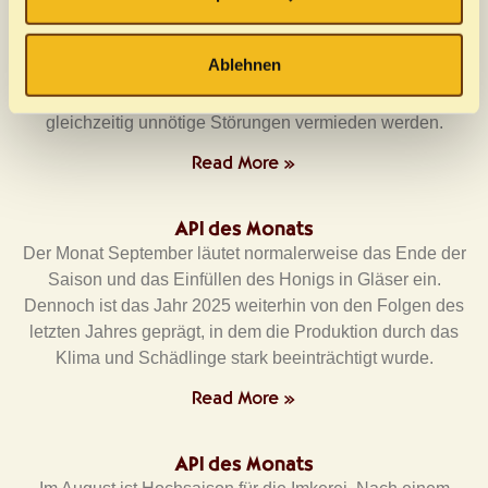
Im November geht es dem Imker vor allem darum, das
Maßnahmen durchgeführt. Wir weisen darauf hin, dass
Überleben der Völker über den Winter zu sichern. Er
durch Ihre Zustimmung zur Nutzung einzelner
Ablehnen
muss dafür sorgen, dass die Bienenstöcke gut vor Kälte,
Drittanbieter eine Verarbeitung Ihrer Daten in den USA
Feuchtigkeit und Fressfeinden geschützt sind und
erfolgen kann. Die USA ist vom Europäischen
gleichzeitig unnötige Störungen vermieden werden.
Gerichtshof als Land mit einer nicht angemessenen
Datenschutzniveau identifiziert worden. Es besteht daher
Read More »
ein erhöhtes Risiko, dass US-Behörden auf Ihre Daten
zugreifen können. Weitere Informationen über die
API des Monats
Verarbeitung Ihrer personenbezogenen Daten, den damit
Der Monat September läutet normalerweise das Ende der
verfolgten Zweck und Ihre Widerrufsmöglichkeiten finden
Saison und das Einfüllen des Honigs in Gläser ein.
Sie in unserer
Datenschutzerklärung
und unter "Details
Dennoch ist das Jahr 2025 weiterhin von den Folgen des
anzeigen"
letzten Jahres geprägt, in dem die Produktion durch das
Klima und Schädlinge stark beeinträchtigt wurde.
Read More »
API des Monats